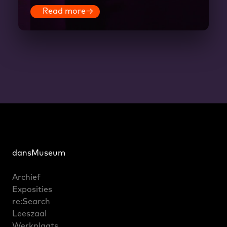
Read more
→
dansMuseum
Archief
Exposities
re:Search
Leeszaal
Werkplaats