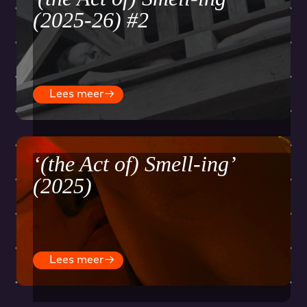
(2025-26) #2
Lees meer
→
‘(the Act of) Smell-ing’
(2025)
Lees meer
→